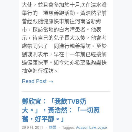
大使，並且會參加於十月底在清水灣
舉行的一項慈善跑活動。黃浩然早前
曾經跟隨健康快車前往河南省新鄉
市，探訪當地的白內障患者。他表
示，待自己的兒子長大以後，他會考
慮帶同兒子一同進行親善探訪。至於
劉璇則表示，早在十一年前已經接觸
過健康快車。如今她亦希望能夠盡快
抽空進行探訪。
Read Post →
鄭欣宜：「我飲TVB奶
大。」，黃浩然：「一切照
舊，好平靜。」
26 9 月, 2011
-
娛樂
-
Tagged:
Adason Law
,
Joyce