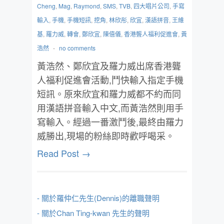
Cheng
,
Mag
,
Raymond
,
SMS
,
TVB
,
四大唱片公司
,
手寫
輸入
,
手機
,
手機短訊
,
挖角
,
林欣彤
,
欣宜
,
漢語拼音
,
王維
基
,
羅力威
,
轉會
,
鄭欣宜
,
陳僖儀
,
香港聾人福利促進會
,
黃
浩然
-
no comments
黃浩然、鄭欣宜及羅力威出席香港聾
人福利促進會活動,鬥快輸入指定手機
短訊。原來欣宜和羅力威都不約而同
用漢語拼音輸入中文,而黃浩然則用手
寫輸入。經過一番激鬥後,最終由羅力
威勝出,現場的粉絲即時歡呼喝采。
Read Post →
- 關於羅仲仁先生(Dennis)的離職聲明
- 關於Chan Ting-kwan 先生的聲明