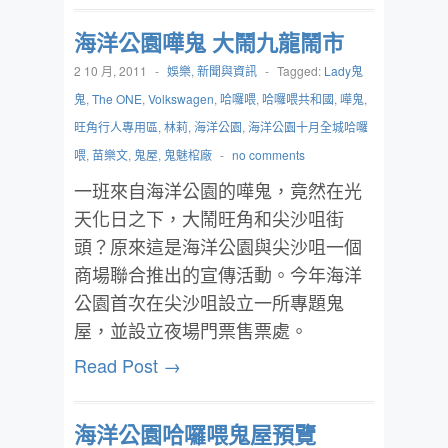
海洋公園嘩鬼 大鬧九龍鬧市
2 10 月, 2011
-
娛樂
,
新聞與資訊
-
Tagged:
Lady鬼
鬼
,
The ONE
,
Volkswagen
,
哈囉喂
,
哈囉喂共和國
,
嘩鬼
,
旺角行人專用區
,
林莉
,
海洋公園
,
海洋公園十月全城哈囉
喂
,
苗樂文
,
鬼屋
,
鬼魅棺廠
-
no comments
一班來自海洋公園的嘩鬼，竟然在光
天化日之下，大鬧旺角和尖沙咀街
頭？原來這是海洋公園與尖沙咀一個
商場聯合推出的宣傳活動。今年海洋
公園首次在尖沙咀設立一所專題鬼
屋，並設立夜場門票售票處。
Read Post →
海洋公園哈囉喂鬼屋預覽