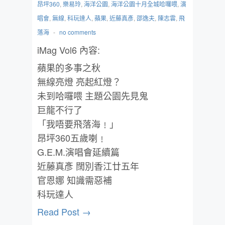
昂坪360
,
樂易玲
,
海洋公園
,
海洋公園十月全城哈囉喂
,
演
唱會
,
無線
,
科玩達人
,
蘋果
,
近藤真彥
,
邵逸夫
,
陳志雲
,
飛
落海
-
no comments
iMag Vol6 內容:
蘋果的多事之秋
無線亮燈 亮起紅燈？
未到哈囉喂 主題公園先見鬼
巨龍不行了
「我唔要飛落海﹗」
昂坪360五歲喇﹗
G.E.M.演唱會延續篇
近藤真彥 闊別香江廿五年
官恩娜 知識需惡補
科玩達人
Read Post →