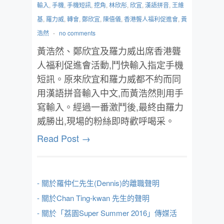
輸入
,
手機
,
手機短訊
,
挖角
,
林欣彤
,
欣宜
,
漢語拼音
,
王維
基
,
羅力威
,
轉會
,
鄭欣宜
,
陳僖儀
,
香港聾人福利促進會
,
黃
浩然
-
no comments
黃浩然、鄭欣宜及羅力威出席香港聾
人福利促進會活動,鬥快輸入指定手機
短訊。原來欣宜和羅力威都不約而同
用漢語拼音輸入中文,而黃浩然則用手
寫輸入。經過一番激鬥後,最終由羅力
威勝出,現場的粉絲即時歡呼喝采。
Read Post →
- 關於羅仲仁先生(Dennis)的離職聲明
- 關於Chan Ting-kwan 先生的聲明
- 關於「荔園Super Summer 2016」傳媒活