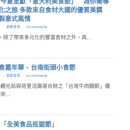
AT今夏呈獻「意大利美食節」 為你嚮導
化之旅 多款來自食材大國的優質美饌
製意式風情
5
-
飲飲食食
-
no comments
，除了帶來多元化的豐富食材之外，具…
食嘉年華 – 台南街頭小食節
5
-
飲飲食食
-
no comments
灣觀光局與荷里活廣場合辦之「台灣牛肉麵節」備
推崇…
AT「全美食品巡遊節」