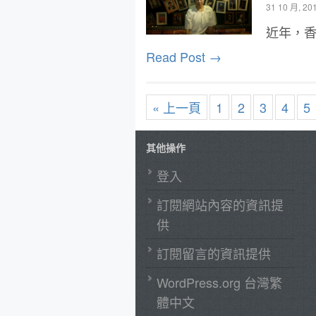
31 10 月, 20
近年，香港
Read Post →
« 上一頁
1
2
3
4
5
其他操作
登入
訂閱網站內容的資訊提
供
訂閱留言的資訊提供
WordPress.org 台灣繁
體中文