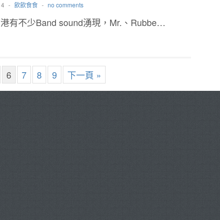
14
-
飲飲食食
-
no comments
有不少Band sound湧現，Mr.、Rubbe…
6
7
8
9
下一頁 »