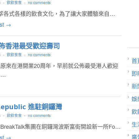
5
-
飲飲食食
-
no comments
萃各式各樣的飲食文化，為了讓大家體驗來自…
st →
佈香港最受歡迎壽司
5
-
飲飲食食
-
no comments
首
原來在港開業20周年，早前就公佈最受港人歡迎
即
，…
新
娛
 Republic 進駐銅鑼灣
飲
5
-
飲飲食食
-
no comments
生
BreakTalk集團在銅鑼灣波斯富街開設新一所Fo…
廣
st →