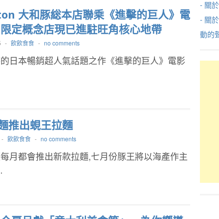
- 關於
aton 大和豚総本店聯乘《進擊的巨人》電
- 關
間限定概念店現已進駐旺角核心地帶
動的
5
-
飲飲食食
-
no comments
待的日本暢銷超人氣話題之作《進擊的巨人》電影
麵推出蜆王拉麵
-
飲飲食食
-
no comments
每月都會推出新款拉麵,七月份豚王將以海產作主
…