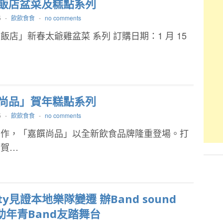
飯店盆菜及糕點系列
5
-
飲飲食食
-
no comments
飯店」新春太爺雞盆菜 系列 訂購日期：1 月 15
尚品」賀年糕點系列
5
-
飲飲食食
-
no comments
搞作，「嘉饌尚品」以全新飲食品牌隆重登場。打
的賀…
City見證本地樂隊變遷 辦Band sound
t助年青Band友踏舞台