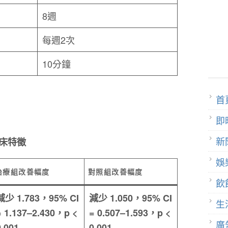
8週
每週2次
10分鐘
首
即
新
床特徵
娛
治療組改善幅度
對照組改善幅度
飲
減少 1.783，95% CI
減少
1.050，95% CI
生
= 1.137–2.430，p <
= 0.507–1.593，p <
廣
0.001
0.001