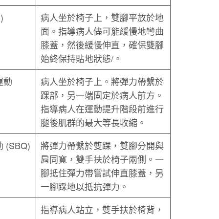
)
病人坐於椅子上，雙腳平放於地
面。指導病人儘可能緩慢地彎曲
膝蓋，然後緩慢伸直，確保雙腳
始終保持貼地狀態/。
運動
病人坐於椅子上。將彈力帶繫於
踝部，另一端固定於病人前方。
指導病人在運動提升階段前進行
腿後肌群的最大等長收縮。
(SBQ)
將彈力帶繫於雙踝，雙腳分開與
肩同寬，雙手扶於椅子兩側。一
腳抵住彈力帶嘗試伸直膝蓋，另
一腳踩地以抵抗彈力。
指導病人站立，雙手扶於椅背，