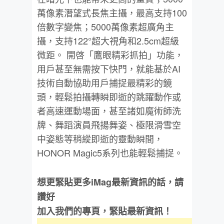
萬像素潛望式長焦主攝，最高支持100
倍數字變焦；5000萬像素超廣角主
攝，支持122°超大視角和2.5cm超級
微距。 開啓「鷹眼精彩抓拍」功能，
用戶甚至無需按下快門，就能基於AI
技術自動協助用戶捕捉最精彩的鏡
頭，輕鬆拍攝轉瞬即逝的跳躍動作或
者高速運動場面，甚至諸如魔術師洗
牌、舞蹈演員飛揚舞姿、極限滑雪空
中姿態等稍縱即逝的靈動瞬間，
HONOR Magic5系列也能輕鬆捕捉。
想更緊貼更多iMag最新資訊的話，請
讚好
加入我們的專頁，緊貼最新資訊！