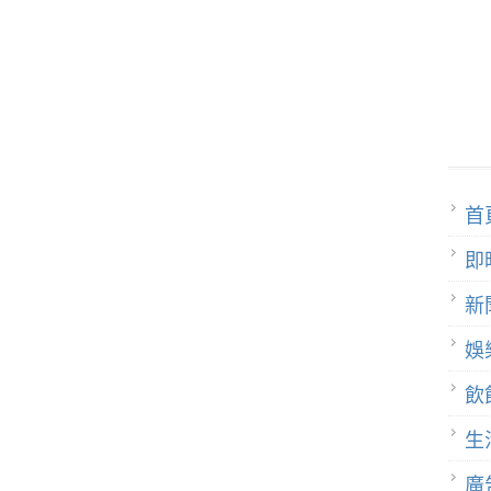
首
即
新
娛
飲
生
廣