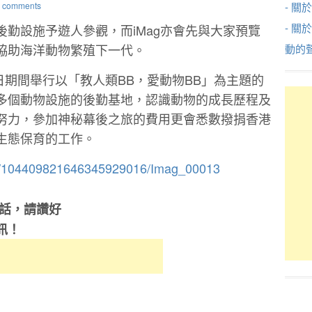
 comments
- 關於
- 關
勤設施予遊人參觀，而iMag亦會先與大家預覽
協助海洋動物繁殖下一代。
動的
5日期間舉行以「教人類BB，愛動物BB」為主題的
多個動物設施的後勤基地，認識動物的成長歷程及
努力，參加神秘幕後之旅的費用更會悉數撥捐香港
生態保育的工作。
om/104409821646345929016/Imag_00013
的話，請讚好
訊！