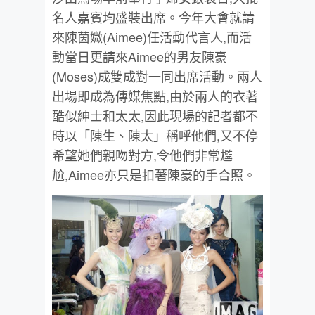
名人嘉賓均盛裝出席。今年大會就請
來陳茵媺(Aimee)任活動代言人,而活
動當日更請來Aimee的男友陳豪
(Moses)成雙成對一同出席活動。兩人
出場即成為傳媒焦點,由於兩人的衣著
酷似紳士和太太,因此現場的記者都不
時以「陳生、陳太」稱呼他們,又不停
希望她們親吻對方,令他們非常尷
尬,Aimee亦只是扣著陳豪的手合照。