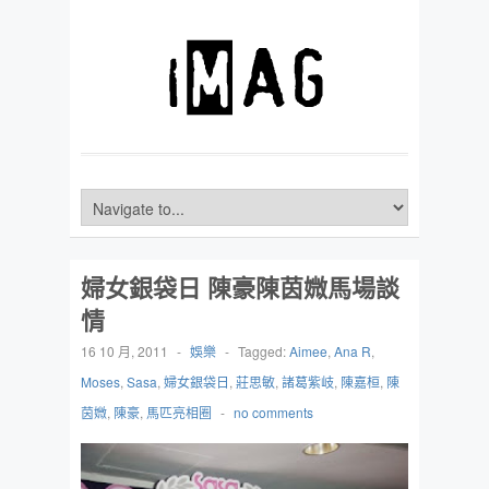
婦女銀袋日 陳豪陳茵媺馬場談
情
16 10 月, 2011
-
娛樂
-
Tagged:
Aimee
,
Ana R
,
Moses
,
Sasa
,
婦女銀袋日
,
莊思敏
,
諸葛紫岐
,
陳嘉桓
,
陳
茵媺
,
陳豪
,
馬匹亮相圈
-
no comments