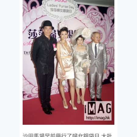
沙田馬場早前舉行了婦女銀袋日,大批