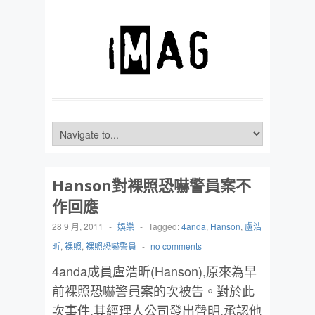
Hanson對裸照恐嚇警員案不
作回應
28 9 月, 2011
-
娛樂
-
Tagged:
4anda
,
Hanson
,
盧浩
昕
,
裸照
,
裸照恐嚇警員
-
no comments
4anda成員盧浩昕(Hanson),原來為早
前裸照恐嚇警員案的次被告。對於此
次事件,其經理人公司發出聲明,承認他