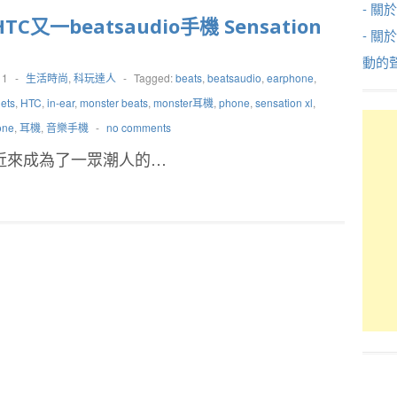
- 關於
TC又一beatsaudio手機 Sensation
- 關
動的
11
-
生活時尚
,
科玩達人
-
Tagged:
beats
,
beatsaudio
,
earphone
,
ets
,
HTC
,
in-ear
,
monster beats
,
monster耳機
,
phone
,
sensation xl
,
one
,
耳機
,
音樂手機
-
no comments
o系列近來成為了一眾潮人的…