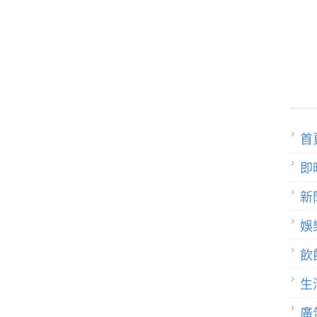
首
即
新
娛
飲
生
廣