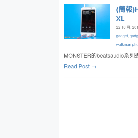
(簡報)H
XL
22 10 月, 20
gadget
,
gadg
walkman ph
MONSTER的beatsaudi
Read Post →