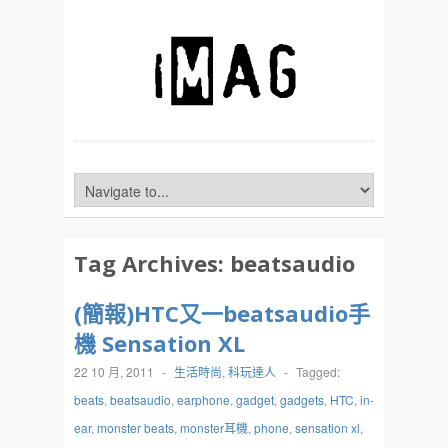
Tag Archives:
beatsaudio
(簡報)HTC又一beatsaudio手
機 Sensation XL
22 10 月, 2011
-
生活時尚
,
科玩達人
-
Tagged:
beats
,
beatsaudio
,
earphone
,
gadget
,
gadgets
,
HTC
,
in-
ear
,
monster beats
,
monster耳機
,
phone
,
sensation xl
,