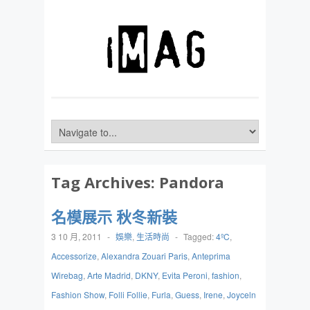
Tag Archives:
Pandora
名模展示 秋冬新裝
3 10 月, 2011
-
娛樂
,
生活時尚
-
Tagged:
4ºC
,
Accessorize
,
Alexandra Zouari Paris
,
Anteprima
Wirebag
,
Arte Madrid
,
DKNY
,
Evita Peroni
,
fashion
,
Fashion Show
,
Folli Follie
,
Furla
,
Guess
,
Irene
,
Joyceln