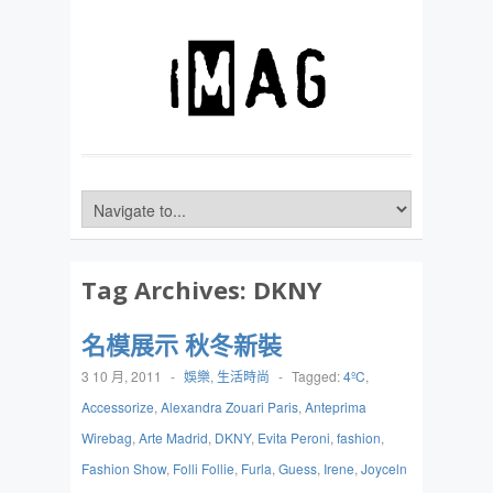
Tag Archives:
DKNY
名模展示 秋冬新裝
3 10 月, 2011
-
娛樂
,
生活時尚
-
Tagged:
4ºC
,
Accessorize
,
Alexandra Zouari Paris
,
Anteprima
Wirebag
,
Arte Madrid
,
DKNY
,
Evita Peroni
,
fashion
,
Fashion Show
,
Folli Follie
,
Furla
,
Guess
,
Irene
,
Joyceln