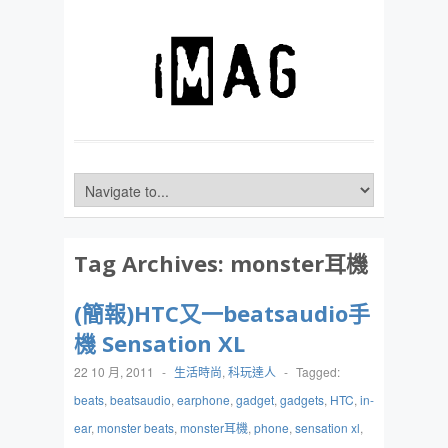
Tag Archives:
monster耳機
(簡報)HTC又一beatsaudio手
機 Sensation XL
22 10 月, 2011
-
生活時尚
,
科玩達人
-
Tagged:
beats
,
beatsaudio
,
earphone
,
gadget
,
gadgets
,
HTC
,
in-
ear
,
monster beats
,
monster耳機
,
phone
,
sensation xl
,