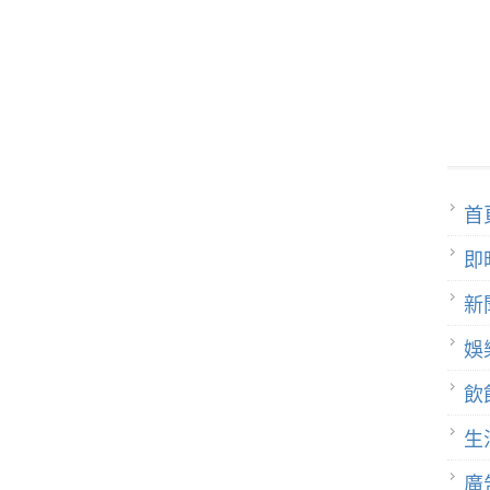
首
即
新
娛
飲
生
廣