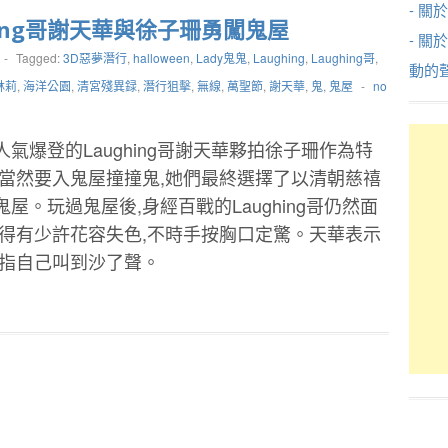
- 關於
hing哥謝天華與徐子珊勇闖鬼屋
- 關
-
Tagged:
3D惡夢潛行
,
halloween
,
Lady鬼鬼
,
Laughing
,
Laughing哥
,
動的
林莉
,
海洋公園
,
清宮殘異録
,
潛行狙擊
,
無線
,
萬聖節
,
謝天華
,
鬼
,
鬼屋
-
no
氣爆登的Laughing哥謝天華夥拍徐子珊作為特
,當然要入鬼屋撞撞鬼,她們最終選擇了以清朝慈禧
。玩過鬼屋後,身經百戰的Laughing哥仍然面
嚇得有少許花容失色,不時手按胸口定驚。天華表示
就指自己叫到沙了聲。