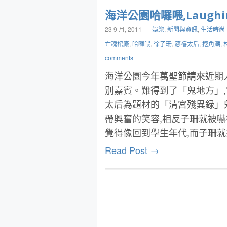
海洋公園哈囉喂,Laug
23 9 月, 2011
-
娛樂
,
新聞與資訊
,
生活時尚
亡魂棺廠
,
哈囉喂
,
徐子珊
,
慈禧太后
,
挖角潮
,
comments
海洋公園今年萬聖節請來近期人
別嘉賓。難得到了「鬼地方」
太后為題材的「清宮殘異録」鬼屋
帶興奮的笑容,相反子珊就被
覺得像回到學生年代,而子珊
Read Post →