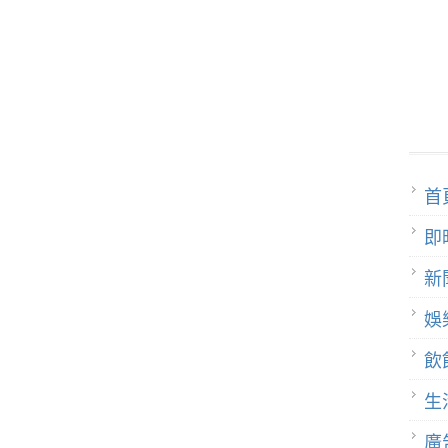
首
即
新
娛
飲
生
廣