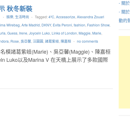
- 關於
示 秋冬新裝
- 關
1
-
娛樂
,
生活時尚
-
Tagged:
4ºC
,
Accessorize
,
Alexandra Zouari
動的
rima Wirebag
,
Arte Madrid
,
DKNY
,
Evita Peroni
,
fashion
,
Fashion Show
,
urla
,
Guess
,
Irene
,
Joyceln Luko
,
Links of London
,
Maggie
,
Marie
,
ndora
,
Rose
,
吳亞馨
,
汪圓圓
,
諸葛紫岐
,
陳嘉桓
-
no comments
模諸葛紫岐(Marie)、吳亞馨(Maggie)、陳嘉桓
yceln Luko以及Marina V 在天橋上展示了多款國際