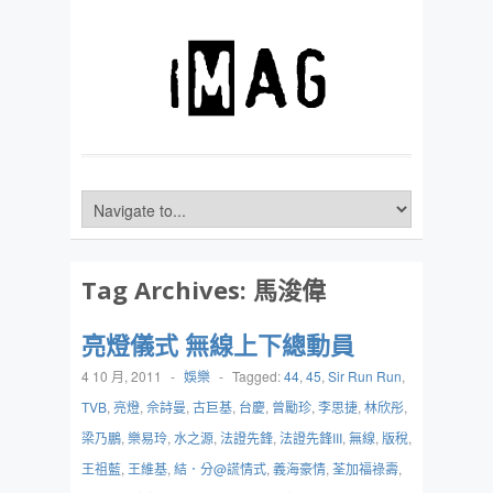
Tag Archives:
馬浚偉
亮燈儀式 無線上下總動員
4 10 月, 2011
-
娛樂
-
Tagged:
44
,
45
,
Sir Run Run
,
TVB
,
亮燈
,
佘詩曼
,
古巨基
,
台慶
,
曾勵珍
,
李思捷
,
林欣彤
,
梁乃鵬
,
樂易玲
,
水之源
,
法證先鋒
,
法證先鋒III
,
無線
,
版稅
,
王祖藍
,
王維基
,
結．分@謊情式
,
義海豪情
,
荃加福祿壽
,