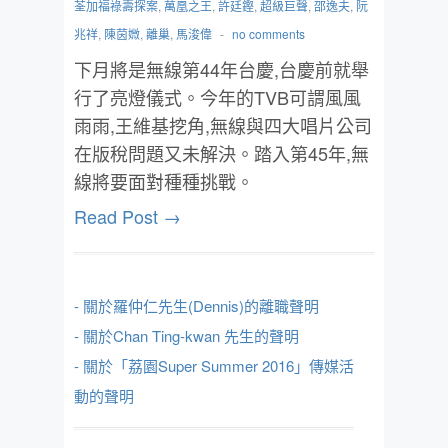
荃加福祿壽探案
,
萬凰之王
,
許廷鏗
,
超級巨聲
,
邵逸夫
,
阮
兆祥
,
陳茵媺
,
離巢
,
馬浚偉
-
no comments
下月將是無線第44年台慶,台慶前就舉
行了亮燈儀式。今年的TVB可謂風風
雨雨,王維基挖角,無線與四大唱片公司
在版稅問題又未解決。踏入第45年,無
線將要面對種種挑戰。
Read Post →
- 關於羅仲仁先生(Dennis)的離職聲明
- 關於Chan Ting-kwan 先生的聲明
- 關於「荔園Super Summer 2016」傳媒活
動的聲明