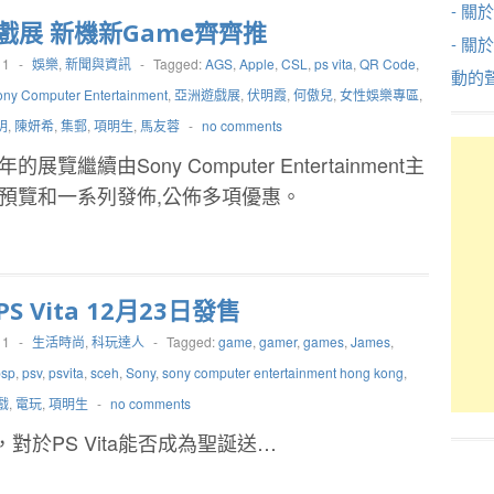
- 關於
戲展 新機新Game齊齊推
- 關
11
-
娛樂
,
新聞與資訊
-
Tagged:
AGS
,
Apple
,
CSL
,
ps vita
,
QR Code
,
動的
ony Computer Entertainment
,
亞洲遊戲展
,
伏明霞
,
何傲兒
,
女性娛樂專區
,
明
,
陳妍希
,
集郵
,
項明生
,
馬友蓉
-
no comments
繼續由Sony Computer Entertainment主
預覽和一系列發佈,公佈多項優惠。
S Vita 12月23日發售
11
-
生活時尚
,
科玩達人
-
Tagged:
game
,
gamer
,
games
,
James
,
psp
,
psv
,
psvita
,
sceh
,
Sony
,
sony computer entertainment hong kong
,
戲
,
電玩
,
項明生
-
no comments
於PS Vita能否成為聖誕送…