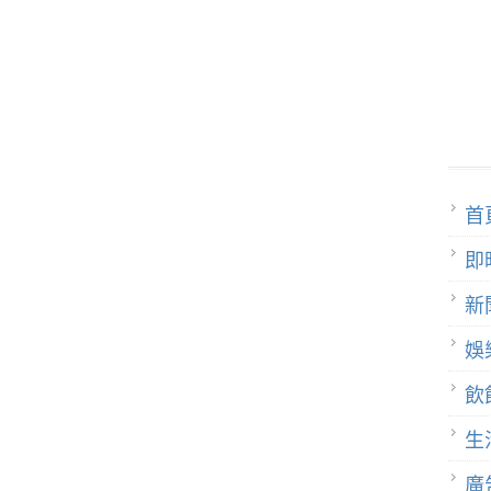
首
即
新
娛
飲
生
廣