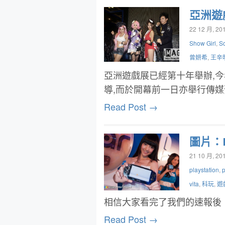
亞洲遊
22 12 月, 20
Show Girl
,
S
曾妍希
,
王辛
亞洲遊戲展已經第十年舉辦,今年的展覽
導,而於開幕前一日亦舉行傳媒
Read Post →
圖片：P
21 10 月, 20
playstation
,
vita
,
科玩
,
遊
相信大家看完了我們的速報後，對
Read Post →