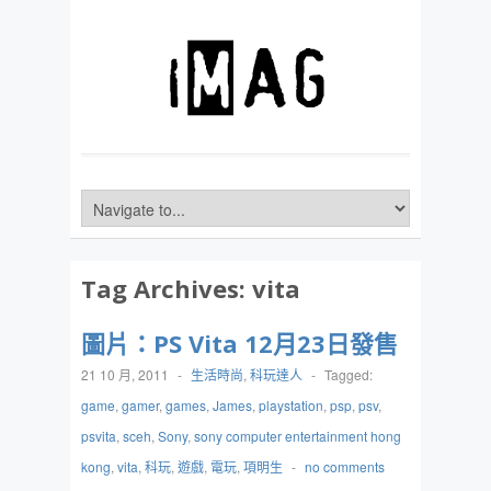
Tag Archives:
vita
圖片：PS Vita 12月23日發售
21 10 月, 2011
-
生活時尚
,
科玩達人
-
Tagged:
game
,
gamer
,
games
,
James
,
playstation
,
psp
,
psv
,
psvita
,
sceh
,
Sony
,
sony computer entertainment hong
kong
,
vita
,
科玩
,
遊戲
,
電玩
,
項明生
-
no comments