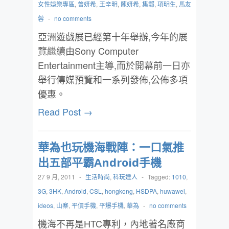
女性娛樂專區
,
曾妍希
,
王辛明
,
陳妍希
,
集郵
,
項明生
,
馬友
蓉
-
no comments
亞洲遊戲展已經第十年舉辦,今年的展
覽繼續由Sony Computer
Entertainment主導,而於開幕前一日亦
舉行傳媒預覽和一系列發佈,公佈多項
優惠。
Read Post →
華為也玩機海戰陣：一口氣推
出五部平霸Android手機
27 9 月, 2011
-
生活時尚
,
科玩達人
-
Tagged:
1010
,
3G
,
3HK
,
Android
,
CSL
,
hongkong
,
HSDPA
,
huwawei
,
ideos
,
山寨
,
平價手機
,
平爆手機
,
華為
-
no comments
機海不再是HTC專利，內地著名廠商