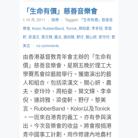
「生命有價」慈善音樂會
1 10 月, 2011
-
娛樂
-
Tagged:
「生命有價」慈善音
樂會
,
Kolor
,
RubberBand
,
Tonick
,
周柏豪
,
李幸倪
,
梁俊
軒
,
梁漢文
,
葉文輝
,
農夫
,
連詩雅
,
野仔
,
關心妍
,
麥玲玲
,
黎
美言
-
no comments
由香港基督教青年會主辦的「生命有
價」慈善音樂會，星期五晚於理工大
學賽馬會綜藝館舉行。獲邀演出的藝
人和組合，包括梁漢文、關心妍、農
夫、麥玲玲、周柏豪、葉文輝、李幸
倪、連詩雅、梁俊軒、野仔、黎美
言、RubberBand、Kolor以及Tonick
。一班來自港青的義工，亦有參與演
出。今次音樂會的收益，將會撥捐港
青中國事工計劃，用作修建內地農村