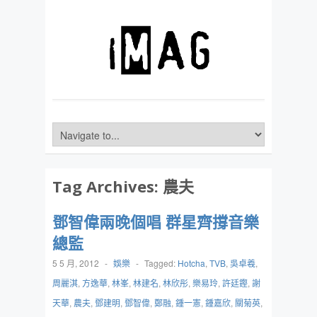
Tag Archives:
農夫
鄧智偉兩晚個唱 群星齊撐音樂
總監
5 5 月, 2012
-
娛樂
-
Tagged:
Hotcha
,
TVB
,
吳卓羲
,
周麗淇
,
方逸華
,
林峯
,
林建名
,
林欣彤
,
樂易玲
,
許廷鏗
,
謝
天華
,
農夫
,
鄧建明
,
鄧智偉
,
鄭融
,
鍾一憲
,
鍾嘉欣
,
關菊英
,