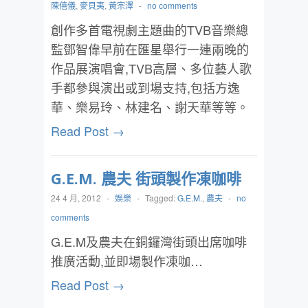
陳僖儀
,
麥貝夷
,
黃宗澤
-
no comments
創作多首電視劇主題曲的TVB音樂總
監鄧智偉早前在匯星舉行一連兩晚的
作品展演唱會,TVB高層、多位藝人歌
手都參與演出或到場支持,包括方逸
華、樂易玲、林建名、謝天華等等。
Read Post →
G.E.M. 農夫 街頭製作凍咖啡
24 4 月, 2012
-
娛樂
-
Tagged:
G.E.M.
,
農夫
-
no
comments
G.E.M及農夫在銅鑼灣街頭出席咖啡
推廣活動,並即場製作凍咖…
Read Post →