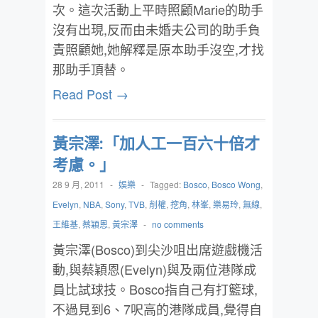
次。這次活動上平時照顧Marie的助手
沒有出現,反而由未婚夫公司的助手負
責照顧她,她解釋是原本助手沒空,才找
那助手頂替。
Read Post →
黃宗澤:「加人工一百六十倍才
考慮。」
28 9 月, 2011
-
娛樂
-
Tagged:
Bosco
,
Bosco Wong
,
Evelyn
,
NBA
,
Sony
,
TVB
,
削權
,
挖角
,
林峯
,
樂易玲
,
無線
,
王維基
,
蔡穎恩
,
黃宗澤
-
no comments
黃宗澤(Bosco)到尖沙咀出席遊戲機活
動,與蔡穎恩(Evelyn)與及兩位港隊成
員比試球技。Bosco指自己有打籃球,
不過見到6、7呎高的港隊成員,覺得自