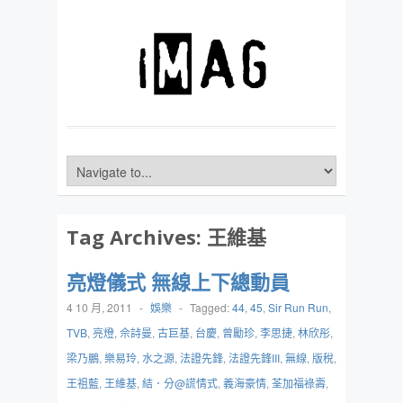
Tag Archives:
王維基
亮燈儀式 無線上下總動員
4 10 月, 2011
-
娛樂
-
Tagged:
44
,
45
,
Sir Run Run
,
TVB
,
亮燈
,
佘詩曼
,
古巨基
,
台慶
,
曾勵珍
,
李思捷
,
林欣彤
,
梁乃鵬
,
樂易玲
,
水之源
,
法證先鋒
,
法證先鋒III
,
無線
,
版稅
,
王祖藍
,
王維基
,
結．分@謊情式
,
義海豪情
,
荃加福祿壽
,