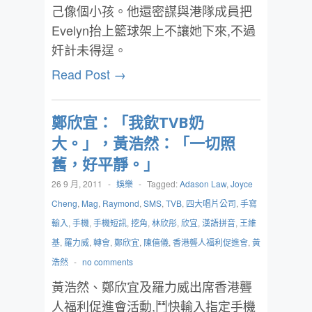
己像個小孩。他還密謀與港隊成員把
Evelyn抬上籃球架上不讓她下來,不過
奸計未得逞。
Read Post →
鄭欣宜：「我飲TVB奶
大。」，黃浩然：「一切照
舊，好平靜。」
26 9 月, 2011
-
娛樂
-
Tagged:
Adason Law
,
Joyce
Cheng
,
Mag
,
Raymond
,
SMS
,
TVB
,
四大唱片公司
,
手寫
輸入
,
手機
,
手機短訊
,
挖角
,
林欣彤
,
欣宜
,
漢語拼音
,
王維
基
,
羅力威
,
轉會
,
鄭欣宜
,
陳僖儀
,
香港聾人福利促進會
,
黃
浩然
-
no comments
黃浩然、鄭欣宜及羅力威出席香港聾
人福利促進會活動,鬥快輸入指定手機