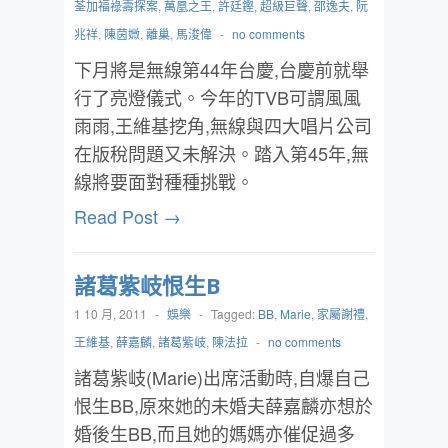
荃加福祿壽探案
,
萬凰之王
,
許廷鏗
,
超級巨聲
,
邵逸夫
,
阮
兆祥
,
陳茵媺
,
離巢
,
馬浚偉
-
no comments
下月將是無線第44年台慶,台慶前就舉
行了亮燈儀式。今年的TVB可謂風風
雨雨,王維基挖角,無線與四大唱片公司
在版稅問題又未解決。踏入第45年,無
線將要面對種種挑戰。
Read Post →
諸葛紫岐恨生B
1 10 月, 2011
-
娛樂
-
Tagged:
BB
,
Marie
,
家屬謝禮
,
王維基
,
薛嘉麟
,
諸葛紫岐
,
陳法拉
-
no comments
諸葛紫岐(Marie)出席活動時,自爆自己
恨生BB,原來她的未婚夫薛嘉麟亦想於
婚後生BB,而且她的媽媽亦催促過多