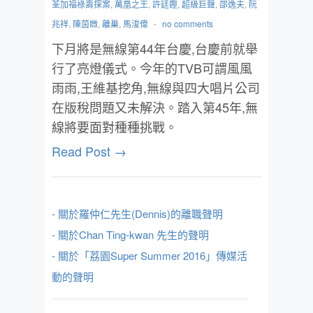
荃加福祿壽探案
,
萬凰之王
,
許廷鏗
,
超級巨聲
,
邵逸夫
,
阮
兆祥
,
陳茵媺
,
離巢
,
馬浚偉
-
no comments
下月將是無線第44年台慶,台慶前就舉
行了亮燈儀式。今年的TVB可謂風風
雨雨,王維基挖角,無線與四大唱片公司
在版稅問題又未解決。踏入第45年,無
線將要面對種種挑戰。
Read Post →
- 關於羅仲仁先生(Dennis)的離職聲明
- 關於Chan Ting-kwan 先生的聲明
- 關於「荔園Super Summer 2016」傳媒活
動的聲明