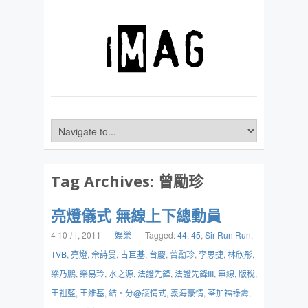
Tag Archives:
曾勵珍
亮燈儀式 無線上下總動員
4 10 月, 2011
-
娛樂
-
Tagged:
44
,
45
,
Sir Run Run
,
TVB
,
亮燈
,
佘詩曼
,
古巨基
,
台慶
,
曾勵珍
,
李思捷
,
林欣彤
,
梁乃鵬
,
樂易玲
,
水之源
,
法證先鋒
,
法證先鋒III
,
無線
,
版稅
,
王祖藍
,
王維基
,
結．分@謊情式
,
義海豪情
,
荃加福祿壽
,