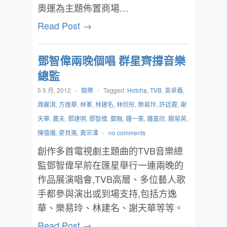
奧運為主題佈置商場…
Read Post →
鄧智偉兩晚個唱 群星齊撐音樂
總監
5 5 月, 2012
-
娛樂
-
Tagged:
Hotcha
,
TVB
,
吳卓羲
,
周麗淇
,
方逸華
,
林峯
,
林建名
,
林欣彤
,
樂易玲
,
許廷鏗
,
謝
天華
,
農夫
,
鄧建明
,
鄧智偉
,
鄭融
,
鍾一憲
,
鍾嘉欣
,
關菊英
,
陳僖儀
,
麥貝夷
,
黃宗澤
-
no comments
創作多首電視劇主題曲的TVB音樂總
監鄧智偉早前在匯星舉行一連兩晚的
作品展演唱會,TVB高層、多位藝人歌
手都參與演出或到場支持,包括方逸
華、樂易玲、林建名、謝天華等等。
Read Post →