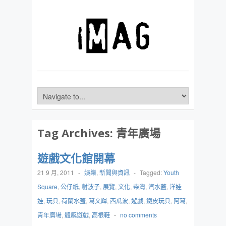
Tag Archives:
青年廣場
遊戲文化館開幕
21 9 月, 2011
-
娛樂
,
新聞與資訊
-
Tagged:
Youth
Square
,
公仔紙
,
射波子
,
展覽
,
文化
,
柴灣
,
汽水蓋
,
洋娃
娃
,
玩具
,
荷蘭水蓋
,
葛文輝
,
西瓜波
,
遊戲
,
鐵皮玩具
,
阿葛
,
青年廣場
,
體感遊戲
,
高根鞋
-
no comments