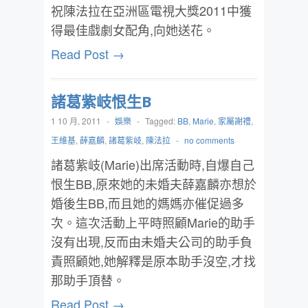
祝陳法拉在亞洲區電視大獎2011中獲
得最佳戲劇女配角,向她送花。
Read Post →
諸葛紫岐恨生B
1 10 月, 2011
-
娛樂
-
Tagged:
BB
,
Marie
,
家屬謝禮
,
王維基
,
薛嘉麟
,
諸葛紫岐
,
陳法拉
-
no comments
諸葛紫岐(Marie)出席活動時,自爆自己
恨生BB,原來她的未婚夫薛嘉麟亦想於
婚後生BB,而且她的媽媽亦催促過多
次。這次活動上平時照顧Marie的助手
沒有出現,反而由未婚夫公司的助手負
責照顧她,她解釋是原本助手沒空,才找
那助手頂替。
Read Post →