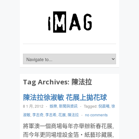
Tag Archives:
陳法拉
陳法拉徐淑敏 花展上拋花球
8 1 月, 2012
-
娛樂
,
新聞與資訊
-
Tagged:
倪晨曦
,
徐
淑敏
,
李志奇
,
李志希
,
花展
,
陳法拉
-
no comments
將軍澳一個商場每年亦舉辦新春花展,
而今年更同場增設金箔‧紙藝珍藏展,