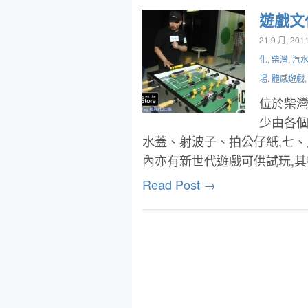
遊戲文
21 9 月, 201
化
,
柴灣
,
汽
場
,
體感遊戲
位於柴灣
少由各個
水蓋、射波子、拍公仔紙,七
內亦有新世代遊戲可供試玩,
Read Post →