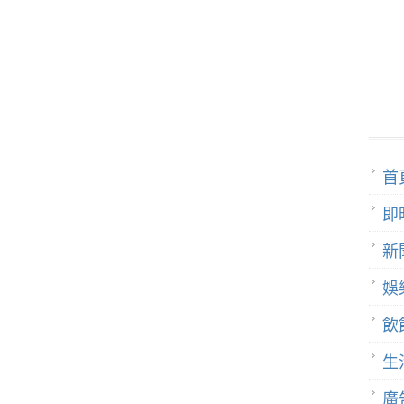
首
即
新
娛
飲
生
廣