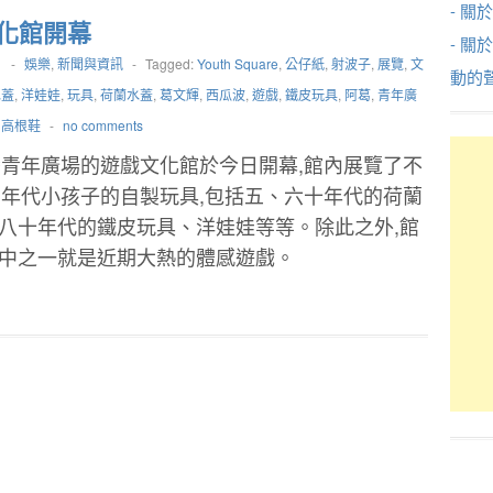
- 關於
化館開幕
- 關
1
-
娛樂
,
新聞與資訊
-
Tagged:
Youth Square
,
公仔紙
,
射波子
,
展覽
,
文
動的
水蓋
,
洋娃娃
,
玩具
,
荷蘭水蓋
,
葛文輝
,
西瓜波
,
遊戲
,
鐵皮玩具
,
阿葛
,
青年廣
,
高根鞋
-
no comments
青年廣場的遊戲文化館於今日開幕,館內展覽了不
年代小孩子的自製玩具,包括五、六十年代的荷蘭
、八十年代的鐵皮玩具、洋娃娃等等。除此之外,館
其中之一就是近期大熱的體感遊戲。