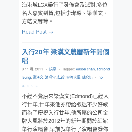
海港城LCX舉行了發佈會及派對,多位
名人嘉賓到賀,包括李璨琛、梁漢文、
方皓文等等。
Read Post →
入行20年 梁漢文農曆新年開個
唱
8 11 月, 2011
-
娛樂
-
Tagged:
eason chan
,
edmond
leung
,
梁漢文
,
演唱會
,
紅館
,
金牌大風
,
陳奕迅
-
no
comments
不經不覺原來梁漢文(Edmond)已經入
行廿年,廿年來他亦帶給歌迷不少好歌,
而為了慶祝入行廿年,他所屬的公司金
牌大風將於2012年的新年期間於紅館
舉行演唱會,早前就舉行了演唱會發佈