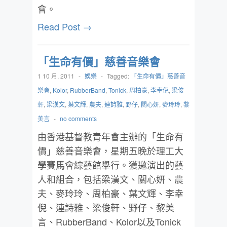
會。
Read Post →
「生命有價」慈善音樂會
1 10 月, 2011
-
娛樂
-
Tagged:
「生命有價」慈善音
樂會
,
Kolor
,
RubberBand
,
Tonick
,
周柏豪
,
李幸倪
,
梁俊
軒
,
梁漢文
,
葉文輝
,
農夫
,
連詩雅
,
野仔
,
關心妍
,
麥玲玲
,
黎
美言
-
no comments
由香港基督教青年會主辦的「生命有
價」慈善音樂會，星期五晚於理工大
學賽馬會綜藝館舉行。獲邀演出的藝
人和組合，包括梁漢文、關心妍、農
夫、麥玲玲、周柏豪、葉文輝、李幸
倪、連詩雅、梁俊軒、野仔、黎美
言、RubberBand、Kolor以及Tonick