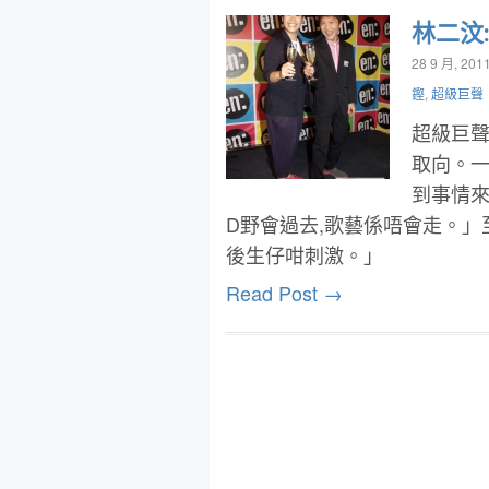
林二汶
28 9 月, 201
鏗
,
超級巨聲
超級巨聲
取向。一
到事情來
D野會過去,歌藝係唔會走。」
後生仔咁刺激。」
Read Post →