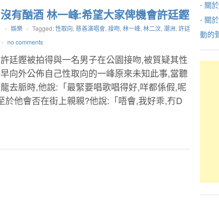
- 關於
:沒有酗酒 林一峰:希望大家俾機會許廷鏗
- 關
1
-
娛樂
-
Tagged:
性取向
,
慈善演唱會
,
接吻
,
林一峰
,
林二汶
,
潮洲
,
許廷
動的
-
no comments
許廷鏗被拍得與一名男子在公園接吻,被質疑其性
早向外公佈自己性取向的一峰原來未知此事,當聽
龍去脈時,他說:「最緊要唱歌唱得好,咩都係假,呢
至於他會否在街上親親?他說:「唔會,我好乖,冇D