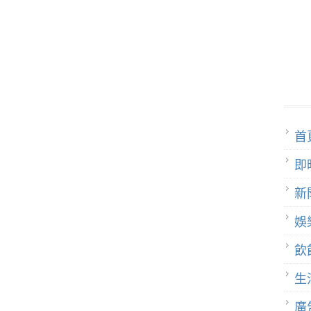
首
即
新
娛
飲
生
廣