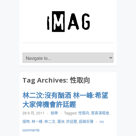
Tag Archives:
性取向
林二汶:沒有酗酒 林一峰:希望
大家俾機會許廷鏗
28 9 月, 2011
-
娛樂
-
Tagged:
性取向
,
慈善演唱會
,
接吻
,
林一峰
,
林二汶
,
潮洲
,
許廷鏗
,
超級巨聲
-
no
comments