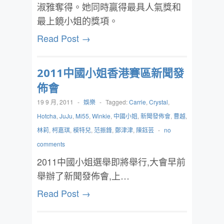
淑雅奪得。她同時贏得最具人氣獎和
最上鏡小姐的獎項。
Read Post →
2011中國小姐香港賽區新聞發
佈會
19 9 月, 2011
-
娛樂
-
Tagged:
Carrie
,
Crystal
,
Hotcha
,
JuJu
,
Mi55
,
Winkie
,
中國小姐
,
新聞發佈會
,
曹越
,
林莉
,
柯嘉琪
,
模特兒
,
范振鋒
,
鄭津津
,
陳鈺芸
-
no
comments
‎2011中國小姐選舉即將舉行,大會早前
舉辦了新聞發佈會,上…
Read Post →