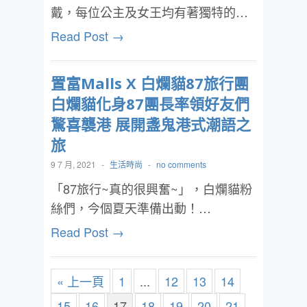
戴，每位公主及女王均有著獨特的…
Read Post →
置富Malls X 白爛貓87旅行團
白爛貓化身87團長率領好友們
驚喜襲港 展開盞鬼港式潮語之
旅
9 7 月, 2021
-
生活時尚
-
no comments
「87旅行~真的很興奮~」，白爛貓粉
絲們，今個夏天準備出動！…
Read Post →
« 上一頁
1
...
12
13
14
15
16
17
18
19
20
21