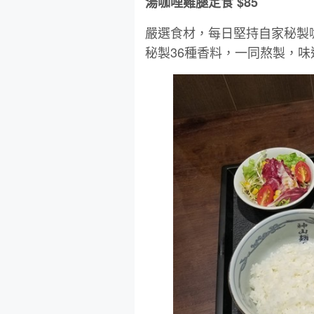
湯咖哩雞腿定食 $85
嚴選食材，每日堅持自家秘製
秘製36種香料，一同熬製，