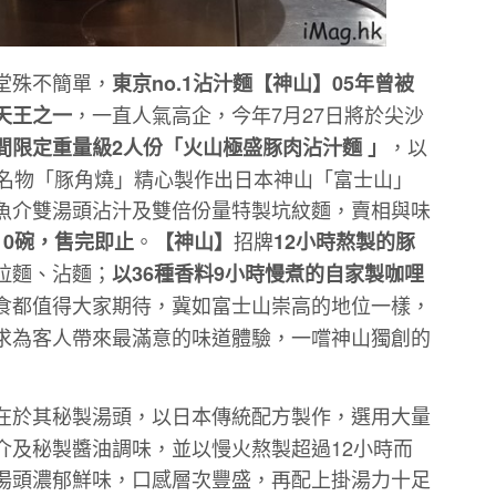
堂殊不簡單，
東京no.1沾汁麵【神山】05年曾被
，一直人氣高企，今年7月27日將於尖沙
天王之一
，以
間限定重量級2人份「火山極盛豚肉沾汁麵 」
強名物「豚角燒」精心製作出日本神山「富士山」
魚介雙湯頭沾汁及雙倍份量特製坑紋麵，賣相與味
。
招牌
10碗，售完即止
【神山】
12小時熬製的豚
拉麵、沾麵；
以36種香料9小時慢煮的自家製咖哩
食都值得大家期待，冀如富士山崇高的地位一樣，
求為客人帶來最滿意的味道體驗，一嚐神山獨創的
在於其秘製湯頭，以日本傳統配方製作，選用大量
介及秘製醬油調味，並以慢火熬製超過12小時而
湯頭濃郁鮮味，口感層次豐盛，再配上掛湯力十足