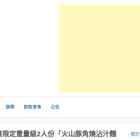
娛樂
飲飲食食
公告
推限定重量級2人份「火山豚角燒沾汁麵
- 關