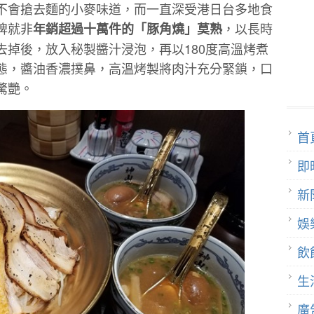
不會搶去麵的小麥味道，而一直深受港日台多地食
牌就非
，以長時
年銷超過十萬件的「豚角燒」莫熟
去掉後，放入秘製醬汁浸泡，再以180度高溫烤煮
態，醬油香濃撲鼻，高溫烤製將肉汁充分緊鎖，口
驚艷。
首
即
新
娛
飲
生
廣