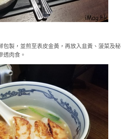
鮮包製，並煎至表皮金黃，再放入韭黃、菠菜及秘
滲透肉食。