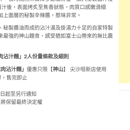
上醬汁後，表面烤炙至焦香狀態，肉質口感嫩滑細
加上面層的秘製辛辣醬，惹味非常。
、秘製醬油而成的沾汁湯及掛湯力十足的自家特製
來最強的神山麵食，感受猶如富士山帶來的無比震
肉沾汁麵」2人份量條款及細則
優惠只限【
】
尖沙咀新店使用
豚肉沾汁麵」
神山
得，售完即止
27日起至另行通知
】將保留最終決定權