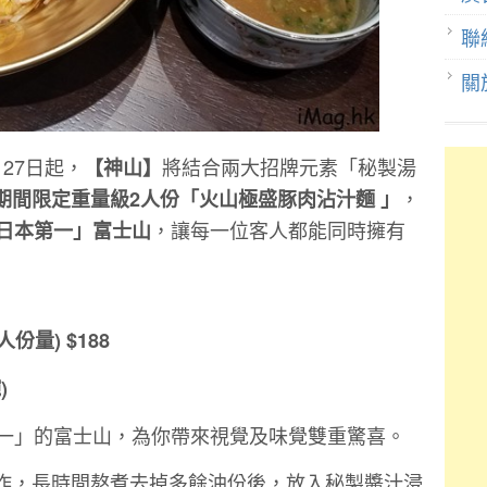
聯
關
27日起，
將結合兩大招牌元素「秘製湯
【神山】
，
期間限定重量級2人份「火山極盛豚肉沾汁麵 」
，讓每一位客人都能同時擁有
「日本第一」富士山
份量) $188
)
第一」的富士山，為你帶來視覺及味覺雙重驚喜。
作，長時間熬煮去掉多餘油份後，放入秘製醬汁浸