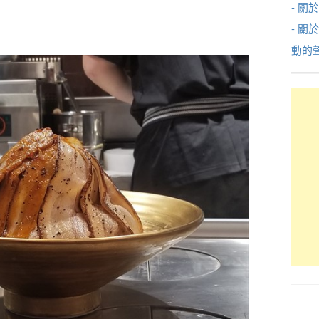
- 關於
- 關
動的