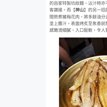
的自家特製坑紋麵，沾汁時亦
客讚揚。而【
】的另一招
神山
間熬煮豬梅花肉，將多餘油分
塗上醬汁，表面烤炙至焦香狀
感嫩滑細膩，入口鬆軟，令人