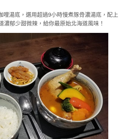
咖哩湯底，選用超過9小時慢煮豚骨濃湯底，配上
味道濃郁少甜微辣，給你最原始北海道風味！