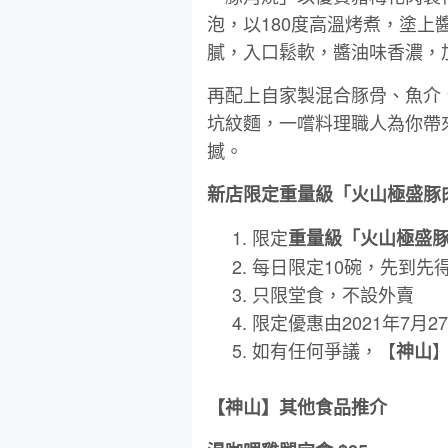
泡，以180度高溫烤煮，塗
膩，入口鬆軟，醬油味香濃，
再配上自家製混合豚骨、魚介
坑紋麵，一嚐料理職人為你帶
撼。
新店限定重量級「火山極盛豚
限定
重量級「火山極盛
每日限定10碗，先到先
只限堂食，不設外賣
限定優惠由2021年7月
如有任何爭議，【
神山
【神山】其他食品推介