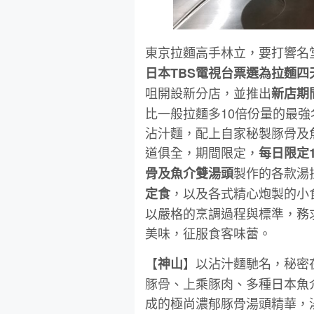
東京拉麵高手林立，要打響名
日本TBS電視台票選為拉麵四
咀開設新分店，並推出
新店期
比一般拉麵多10倍份量的最
沾汁麵，配上自家秘製豚骨及
道俱全，期間限定，
每日限定
製作的各款湯
骨及魚介雙湯頭
，以及各式精心炮製的小
定食
以嚴格的烹調過程與標準，務
美味，征服食客味蕾。
【
】以沾汁麵馳名，秘密
神山
豚骨、上乘豚肉、多種日本魚
成的極尚濃郁豚骨湯頭精華，