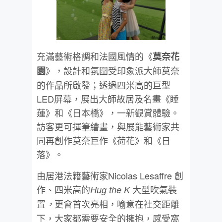
充滿藝術格調和法國風情的《
莫奈花
》，設計和氛圍受印象派大師莫奈
園
的作品所啟發；透過四米高的巨型
LED屏幕，展出大師故居及名畫《睡
蓮》和《日本橋》，一新觀賞體驗。
訪客更可揮筆繪畫，與展能藝術家共
同再創作莫奈巨作《荷花》和《日
落》。
由居港法籍藝術家Nicolas Lesaffre 創
作、四米高的
大型吹氣裝
Hug the K
置
更會首次亮相，喻意在社交距離
，
下，大家都需要安全的擁抱，感受窩