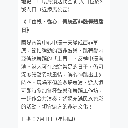
地點：中環海濱活動空間 入口位於3
號閘口（近添馬公園）
《「由根・從心」傳統西非鼓舞體驗
日》
國際商業中心中環一天變成西非草
原，節拍強勁的西非鼓樂，跳著畿内
亞傳統舞蹈的「土著」，反轉中環海
濱。港人可在旅遊禁足的日子，仍可
深度體驗異地風情，讓心神跳出此刻
時空。現場不但設多場表演，遊人還
可即時參加各種鼓樂和舞蹈工作坊，
一起作公共演奏；透過充滿民族色彩
的活動，領會遠方的非洲文化！
日期：7月1日（星期四）