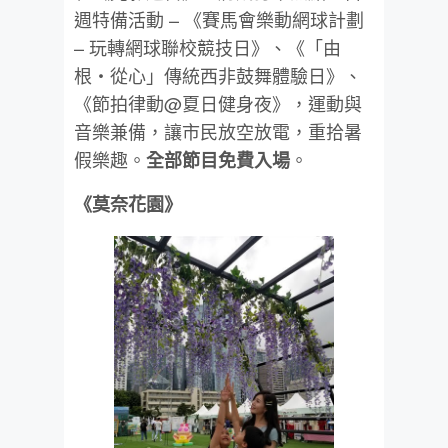
週特備活動 – 《賽馬會樂動網球計劃
– 玩轉網球聯校競技日》、《「由
根・從心」傳統西非鼓舞體驗日》、
《節拍律動@夏日健身夜》，運動與
音樂兼備，讓市民放空放電，重拾暑
假樂趣。
。
全部節目免費入場
《莫奈花園》