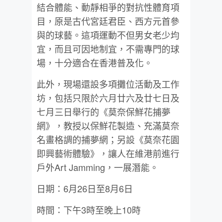
結合體能、動靜相爭的對抗性體育項
目，原是古代宮廷君臣、西方元首參
與的球藝。這項運動不但男女老少均
宜，而且可因地制宜，不需專門的球
場，十分適合在香港普及化。
此外，現場還設多項攤位活動及工作
坊，包括只限於六月廿六及廿七日及
七月三日舉行的《莫奈保鮮花捕夢
網》，教授以保鮮花製造、充滿莫奈
名畫格調的捕夢網；另設《莫奈花園
即興藝術體驗》，讓人在維港前進行
戶外Art Jamming，一展潛能。
日期：6月26日至8月6日
時間：下午3時至晚上10時