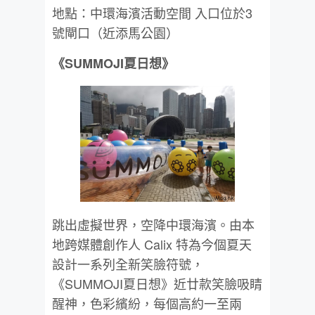
地點：中環海濱活動空間 入口位於3
號閘口（近添馬公園）
《SUMMOJI夏日想》
跳出虛擬世界，空降中環海濱。由本
地跨媒體創作人 Calix 特為今個夏天
設計一系列全新笑臉符號，
《SUMMOJI夏日想》近廿款笑臉吸睛
醒神，色彩繽紛，每個高約一至兩