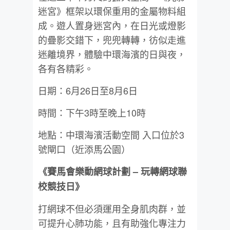
迷宮》框架以環保重用的金屬物料組
成。遊人置身迷宮內，在日光或燈影
的疊影交錯下，兜兜轉轉，彷似走進
迷離境界，體驗中環海濱的日與夜，
各有各精彩。
日期：6月26日至8月6日
時間：下午3時至晚上10時
地點：中環海濱活動空間 入口位於3
號閘口（近添馬公園）
《賽馬會樂動網球計劃 – 玩轉網球聯
校競技日》
打網球不但必須運用全身肌肉群，並
可提升心肺功能，且有助強化專注力