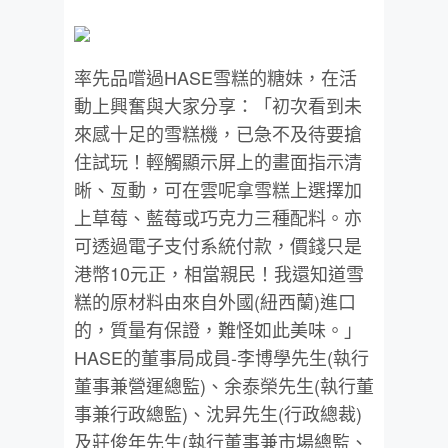
率先品嚐過HASE雪糕的
糖
妹
，在活
動上興奮與大家分享：「
初次看到未
來感十足的雪糕機，已急不及待要搶
住試玩！
輕觸顯示屏上的畫面指示清
晰、亙動，
可在雲呢拿雪糕上選擇加
上草莓、藍莓或巧克力三種配料。
亦
可透過電子支付系統付款，價錢只是
港幣10元正，相當親民！
我還知道雪
糕的原材料由來自外國(紐西蘭)進口
的，質量有保證，
難怪如此美味。」
HASE的董事局成員-李博學先生(
執行
董事兼營運總監)、余泰榮先生(執行董
事兼行政總監)、
沈昇先生(行政總裁)
及莊俊年先生(執行董事兼市場總監、