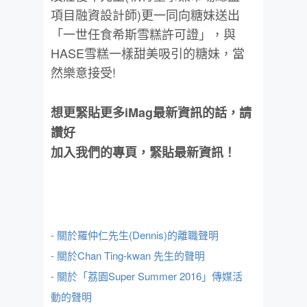
項目融資設計師)更一同向
糖
妹
送出
「一世任食希斯雪糕許可證」，
與
HASE雪糕一樣甜美吸引的
糖
妹
，當
然樂意接受!
想更緊貼更多iMag最新資訊的話，請
讚好
加入我們的專頁，緊貼最新資訊！
- 關於羅仲仁先生(Dennis)的離職聲明
- 關於Chan Ting-kwan 先生的聲明
- 關於「荔園Super Summer 2016」傳媒活
動的聲明