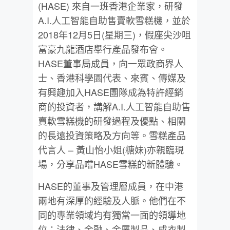
(HASE) 來自一班香港企業家，研發
A.I.
人工智能自助售賣軟雪糕機，並於
2018年12月5日(星期三)
，假座尖沙咀
富豪九龍酒店舉行產品發布會。
HASE董事局成員，
向一眾政商界人
士、香港科學園代表、來賓、
傳媒及
有興趣加入HASE團隊成為特許經銷
商的投資者，講解A.
I.人工智能自助售
賣軟雪糕機的研發過程及優點、
相關
的長遠投資策略及方向等。雪糕產品
代言人 – 黃山怡小姐(
糖
妹
)亦親臨現
場，分享品嚐HASE雪糕的新體驗。
HASE的董事及管理層成員，在中港
兩地有深厚的經驗及人脈。
他們在不
同的專業領域均有獨當一面的領導地
位：法律、金融、
金屬製品、成衣製