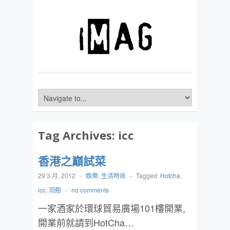
Tag Archives:
icc
香港之巔試菜
29 3 月, 2012
-
娛樂
,
生活時尚
-
Tagged:
Hotcha
,
icc
,
羽翹
-
no comments
一家酒家於環球貿易廣場101樓開業,
開業前就請到HotCha…