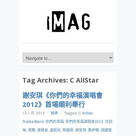
Tag Archives:
C AllStar
謝安琪《你們的幸福演唱會
2012》首場順利舉行
13 1 月, 2012
-
娛樂
-
Tagged:
C AllStar
,
RubberBand
,
你們的幸福
,
你們的幸福演唱會2012
,
廿四
味
,
張瞻
,
演唱會
,
盧凱彤
,
蔡穎恩
,
謝安琪
,
鄭伊健
,
錢國偉
,