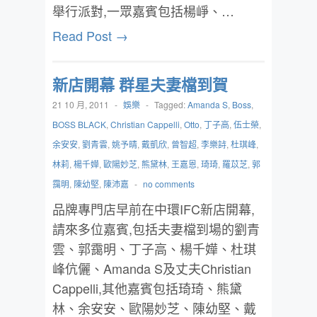
舉行派對,一眾嘉賓包括楊崢、…
Read Post →
新店開幕 群星夫妻檔到賀
21 10 月, 2011
-
娛樂
-
Tagged:
Amanda S
,
Boss
,
BOSS BLACK
,
Christian Cappelli
,
Otto
,
丁子高
,
伍士榮
,
余安安
,
劉青雲
,
姚予晴
,
戴凱欣
,
曾智超
,
李樂詩
,
杜琪峰
,
林莉
,
楊千嬅
,
歐陽妙芝
,
熊黛林
,
王嘉恩
,
琦琦
,
羅苡芝
,
郭
靄明
,
陳幼堅
,
陳沛嘉
-
no comments
品牌專門店早前在中環IFC新店開幕,
請來多位嘉賓,包括夫妻檔到場的劉青
雲、郭靄明、丁子高、楊千嬅、杜琪
峰伉儷、Amanda S及丈夫Christian
Cappelli,其他嘉賓包括琦琦、熊黛
林、余安安、歐陽妙芝、陳幼堅、戴