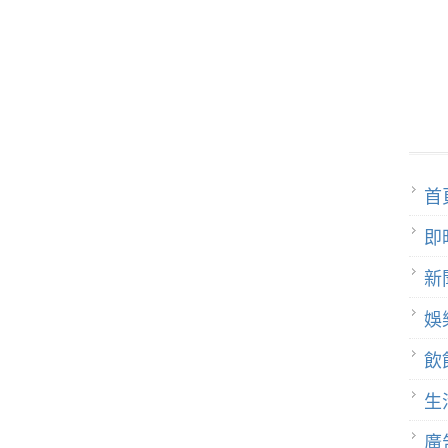
首
即
新
娛
飲
生
廣