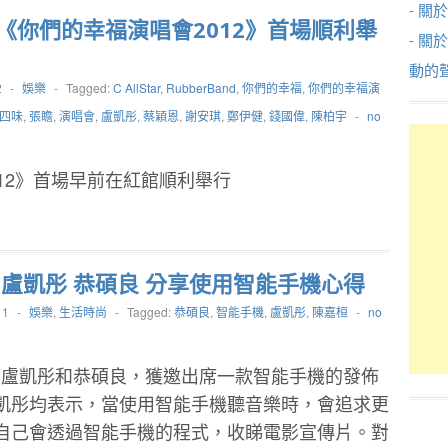
- 關於
《你們的幸福演唱會2012》首場順利舉
- 關
動的
2
-
娛樂
-
Tagged:
C AllStar
,
RubberBand
,
你們的幸福
,
你們的幸福演
四味
,
張瞻
,
演唱會
,
盧凱彤
,
蔡穎恩
,
謝安琪
,
鄭伊健
,
錢國偉
,
陳柏宇
-
no
12》首場早前在紅館順利舉行
 盧凱彤 恭碩良 分享使用智能手機心得
11
-
娛樂
,
生活時尚
-
Tagged:
恭碩良
,
智能手機
,
盧凱彤
,
陳嘉桓
-
no
、盧凱彤和恭碩良，獲邀出席一款智能手機的發佈
凱彤均表示，當使用智能手機聽音樂時，會追求更
自己會透過智能手機的程式，收睇電影宣傳片。對