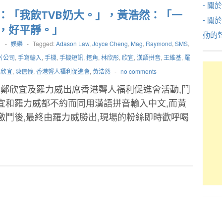
- 關於
：「我飲TVB奶大。」，黃浩然：「一
- 關
，好平靜。」
動的
1
-
娛樂
-
Tagged:
Adason Law
,
Joyce Cheng
,
Mag
,
Raymond
,
SMS
,
片公司
,
手寫輸入
,
手機
,
手機短訊
,
挖角
,
林欣彤
,
欣宜
,
漢語拼音
,
王維基
,
羅
鄭欣宜
,
陳僖儀
,
香港聾人福利促進會
,
黃浩然
-
no comments
鄭欣宜及羅力威出席香港聾人福利促進會活動,鬥
宜和羅力威都不約而同用漢語拼音輸入中文,而黃
激鬥後,最終由羅力威勝出,現場的粉絲即時歡呼喝