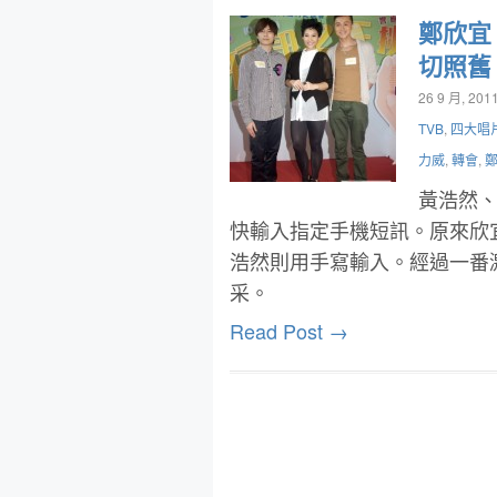
鄭欣宜
切照舊
26 9 月, 201
TVB
,
四大唱
力威
,
轉會
,
黃浩然、
快輸入指定手機短訊。原來欣
浩然則用手寫輸入。經過一番
采。
Read Post →