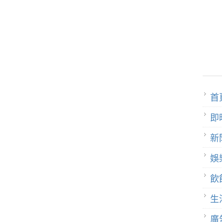
首
即
新
娛
飲
生
廣