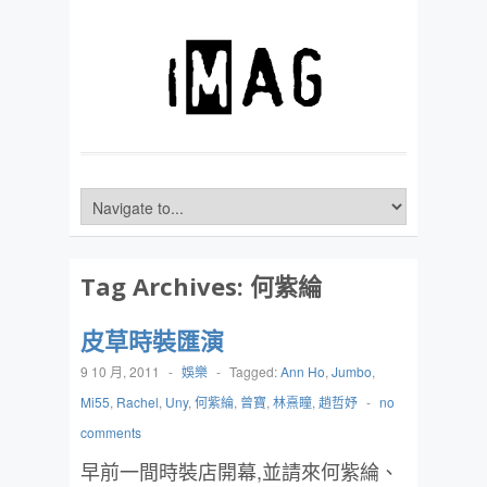
Tag Archives:
何紫綸
皮草時裝匯演
9 10 月, 2011
-
娛樂
-
Tagged:
Ann Ho
,
Jumbo
,
Mi55
,
Rachel
,
Uny
,
何紫綸
,
曾寶
,
林熹瞳
,
趙哲妤
-
no
comments
早前一間時裝店開幕,並請來何紫綸、