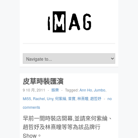
皮草時裝匯演
9 10 月, 2011
-
娛樂
-
Tagged:
Ann Ho
,
Jumbo
,
Mi55
,
Rachel
,
Uny
,
何紫綸
,
曾寶
,
林熹瞳
,
趙哲妤
-
no
comments
早前一間時裝店開幕,並請來何紫綸、
趙哲妤及林熹瞳等等為該品牌行
Show。