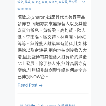
敏之
,
離巢
,
高Ling
,
高層
,
高海寧
,
高鈞賢
,
黃智雯
-
no
comments
陳敏之(Sharon)出席其代言美容產品
發佈會,同場亦請來無線藝人以及其他
嘉賓何傲兒、黃智雯、高鈞賢、陳志
健、李雨陽、區文詩、林熹瞳、MVG
等等。無線藝人離巢早有前科,比如林
保怡以及佘詩曼,到內地拍劇後收入大
增,因此盛傳有其他藝人打算於約滿後
北上發展。除了藝人外,無線高層亦有
變動,前無線非戲劇製作總監何麗全亦
已傳投NOW台。
Read Post →
- 關於羅仲仁先生(Dennis)的離職聲明