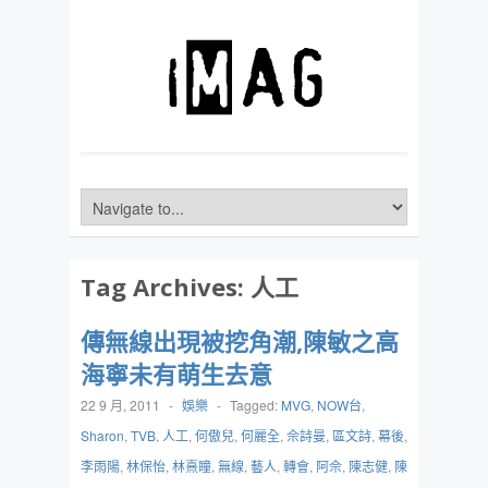
Tag Archives:
人工
傳無線出現被挖角潮,陳敏之高
海寧未有萌生去意
22 9 月, 2011
-
娛樂
-
Tagged:
MVG
,
NOW台
,
Sharon
,
TVB
,
人工
,
何傲兒
,
何麗全
,
佘詩曼
,
區文詩
,
幕後
,
李雨陽
,
林保怡
,
林熹瞳
,
無線
,
藝人
,
轉會
,
阿佘
,
陳志健
,
陳