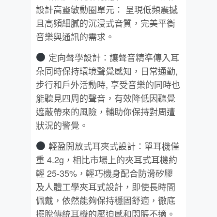
設計高靈敏動圈單元： 呈現低頻震撼
且高頻細膩的沉浸式音質，完美平衡
音樂與通訊的需求。
定向聲學設計：讓聲音精準傳入耳
朵同時保持環境聲覺感知，日常通勤,
步行和戶外活動時, 享受音樂的同時也
能聽見四周的聲音，有效降低因聽覺
遮蔽帶來的風險，輔助你保持對周遭
狀況的警覺。
輕盈開放式耳夾式設計：單耳機僅
重 4.2g，相比市場上的夾耳式耳機約
輕 25-35%，輕巧機身配合防滑矽膠
及人體工學夾耳式設計，即使長時間
佩戴，依然能夠保持穩固舒適，徹底
擺脫傳統耳機的壓迫感和悶脹不適。