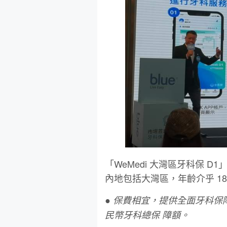
「WeMedi ⼤灣區牙科保 
內地包括⼤灣區，年齡介乎 18
● 保費相宜，提供全⾯牙科保障：
⺠幣牙科總保 障額。