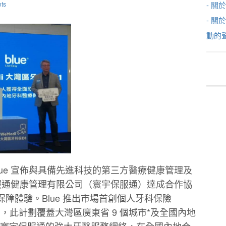
ts
- 關於
- 關
動的
lue 宣佈與具備先進科技的第三⽅醫療健康管理及
保服通健康管理有限公司（寰宇保服通）達成合作協
障體驗。Blue 推出市場⾸創個⼈牙科保險
1」，此計劃覆蓋⼤灣區廣東省 9 個城市*及全國內地
過寰宇保服通的強⼤牙醫服務網絡，在全國內地合