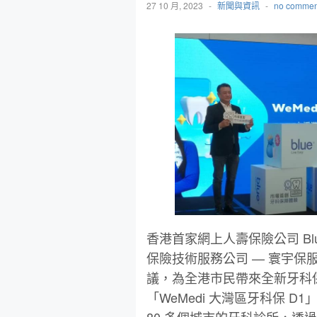
27 10 月, 2023
-
新聞與資訊
-
no commen
香港⾸家網上⼈壽保險公司 B
保險技術服務公司 — 寰宇
議，為全港市⺠帶來全新牙科保
「WeMedi ⼤灣區牙科保 D
80 多個城市的牙科診所，透