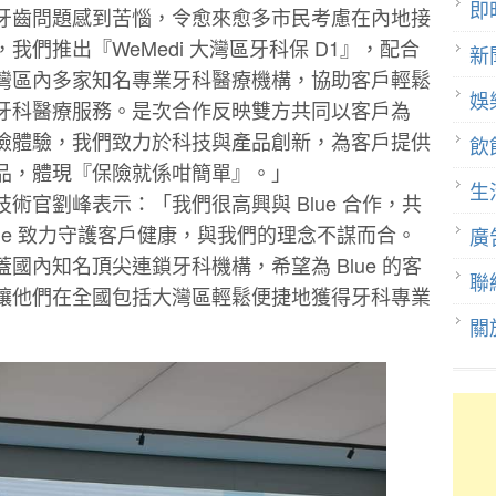
即
牙齒問題感到苦惱，令愈來愈多市⺠考慮在內地接
們推出『WeMedi ⼤灣區牙科保 D1』，配合
新
灣區內多家知名專業牙科醫療機構，協助客⼾輕鬆
娛
牙科醫療服務。是次合作反映雙⽅共同以客⼾為
險體驗，我們致⼒於科技與產品創新，為客⼾提供
飲
品，體現『保險就係咁簡單』。」
生
術官劉峰表⽰：「我們很⾼興與 Blue 合作，共
ue 致⼒守護客⼾健康，與我們的理念不謀⽽合。
廣
國內知名頂尖連鎖牙科機構，希望為 Blue 的客
聯
讓他們在全國包括⼤灣區輕鬆便捷地獲得牙科專業
關