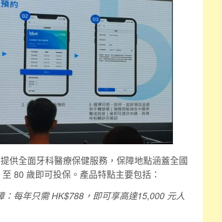
D1」提供全⾯牙科醫療保健服務，保障地點涵蓋全國
 ⾄ 80 歲即可投保。產品特點主要包括：
每年只需 HK$788，即可享⾼達15,000 元⼈