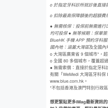
o 於指定牙科診所就診後直接
o 扣除最⾼保障額後的超額費
● 無需核保：投保前無需進
均可投保 ● 無等候期：保單
BlueHK ⼿機 APP 預約
及全國內
國內地：涵蓋⼤灣區
o ⼤灣區廣東省 9 個城市*，超
o 全國 80 多個城市，覆蓋超過
● 無需索償：直接於指定牙
有關「WeMedi ⼤灣區牙科保 
www.blue.com.hk。
*不包括香港及澳⾨特別⾏政區
想更緊貼更多iMag最新資訊