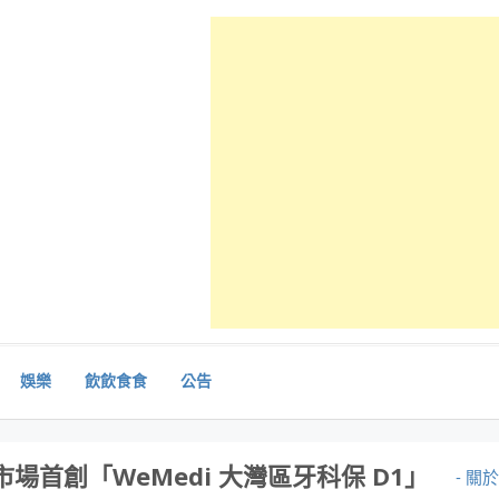
娛樂
飲飲食食
公告
市場⾸創「WeMedi ⼤灣區牙科保 D1」
- 關