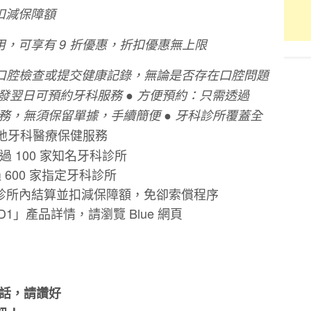
扣減保障額
⽤，可享有 9 折優惠，折扣優惠無上限
⾏⼝腔檢查或提交健康記錄，無論是否存在⼝腔問題
簽發翌⽇可預約牙科服務 ● ⽅便預約：只需透過
牙科服務，無須保留單據，⼿續簡便 ● 牙科診所覆蓋全
地牙科醫療保健服務
過 100 家知名牙科診所
 600 家指定牙科診所
科診所內結算並扣減保障額，免卻索償程序
D1」產品詳情，請瀏覽 Blue 網⾴
的話，請讚好