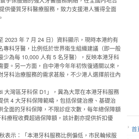
所，提供優質牙科醫療服務，致⼒⽀援港⼈獲得全⾯
。
023 年 7 ⽉ 24 ⽇）資料顯⽰，現時本港約有
300 名專科牙醫，比例低於世界衛⽣組織建議（即⼀般
為每 10,000 ⼈有 5 名牙醫），反映本港牙科
需要。另⼀⽅⾯，⾃中港今年年初恢復通關以來，
對牙科治療服務的需求甚殷，不少港⼈選擇前往內
edi ⼤灣區牙科保 D1」，冀為⼤眾在本港牙科服務
供 4 ⼤牙科保障範疇，包括保健治療、基礎治
供全⾯的牙科保障，不限診症次數，每年總保障額
即使牙科療程收費超過保障額，該計劃亦提供折扣優
首
孔德秋表⽰：「本港牙科服務比例偏低，市⺠輪候服