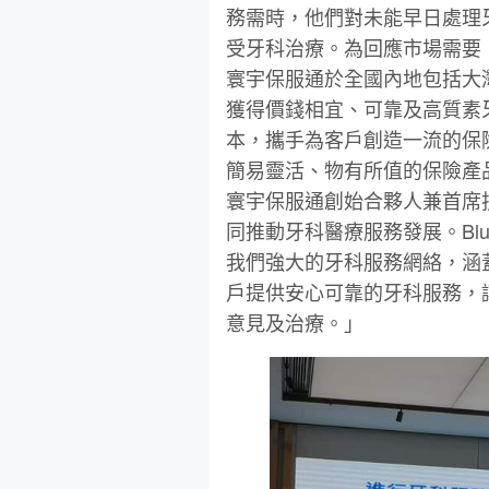
務需時，他們對未能早⽇處理
受牙科治療。為回應市場需要，我
寰宇保服通於全國內地包括⼤
獲得價錢相宜、可靠及⾼質素
本，攜⼿為客⼾創造⼀流的保
簡易靈活、物有所值的保險產
寰宇保服通創始合夥⼈兼⾸席技
同推動牙科醫療服務發展。Bl
我們強⼤的牙科服務網絡，涵蓋
⼾提供安⼼可靠的牙科服務，
意⾒及治療。」