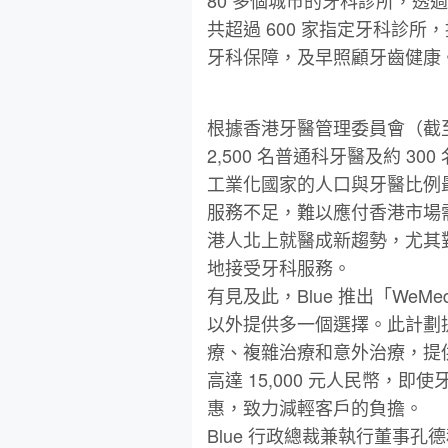
共超過 600 家指定牙科診
牙科保障，及早照顧牙齒健康
根據香港牙醫管理委員會（截⾄ 2
2,500 名普通科牙醫及約 
⼯業化國家的⼈⼝與牙醫比例最少
服務不⾜，難以應付香港市場
港⼈北上就醫成新趨勢，尤其
地接受牙科服務。
有⾒及此，Blue 推出「WeM
以外提供多⼀個選擇。此計劃提
療、複雜治療和意外治療，提
⾼達 15,000 元⼈⺠幣，
惠，致⼒減輕客⼾的負擔。
Blue ⾏政總裁兼執⾏董事