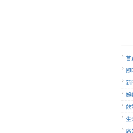
首
即
新
娛
飲
生
廣