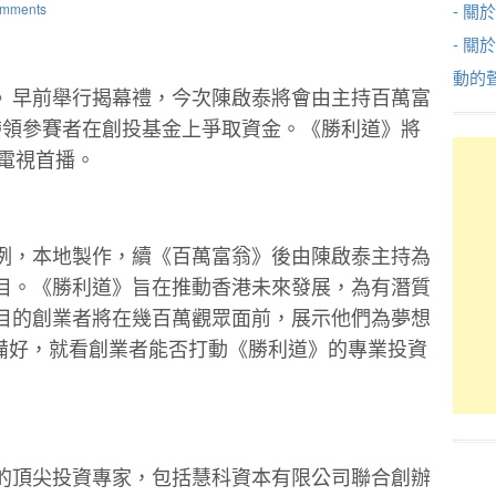
omments
- 關於
- 關
動的
》早前舉行揭幕禮，今次陳啟泰將會由主持百萬富
帶領參賽者在創投基金上爭取資金。《
勝利
道
》將
開電視首播。
例，本地製作，續《百萬富翁》
後由陳啟泰主持為
目。《
勝利
道
》
旨在推動香港未來發展，為有潛質
目的創業者將在幾百萬觀眾面前，展示他們為夢想
備好，就看創業者能否打動《
勝利
道
》的專
業投資
的頂尖投資專家，
包括慧科資本有限公司聯合創辦