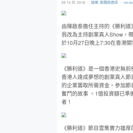
26 10 月, 2018
-
娛樂
,
新聞與資訊
-
no c
由陳啟泰擔任主持的《
勝利
道
翁改為主持創業真人Show，
於10月27日晚上7:30在香港
《
勝利
道
》是一個香港史無
前
香港人達成夢想的創業真人節
的企業籌取所需資金。
參加節
奮鬥的故事 。
1
億投資額
已準
者！
《
勝利
道
》節目雲集實力雄厚