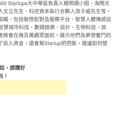
500 Startups
大中華區負責人楊珮珊小姐、
海闊天
人文立先生、
科控資本執行合夥人游子威先生等。
範疇，包括裝修配對及服務平台、
智慧人體傳感技
智慧城市科技、數碼娛樂、設計、生物科技、
旅
者將會在幾百萬觀眾面前，
展示他們為夢想奮鬥的
了投入資金，
還會幫
Startup
把把脈，建議如何營
的話，請讚好
訊！