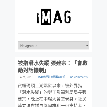
被指潛水失蹤 張建宗：「會啟
動對話機制」
3 4 月, 2013
-
即時新聞
,
新聞與資訊
-
no comments
貨櫃碼頭工潮爆發以來，被外界指
「潛水失蹤」的勞工及福利局局長張
建宗，晚上在中環大會堂現身。社民
連立法會議員梁國雄和一班支持者，