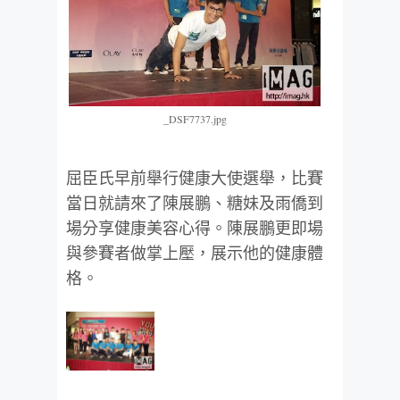
_DSF7737.jpg
屈臣氏早前舉行健康大使選舉，比賽
當日就請來了陳展鵬、糖妹及雨僑到
場分享健康美容心得。陳展鵬更即場
與參賽者做掌上壓，展示他的健康體
格。