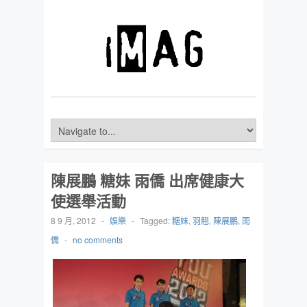
陳展鵬 糖妹 雨僑 出席健康大
使選舉活動
8 9 月, 2012
-
娛樂
-
Tagged:
糖妹
,
羽翹
,
陳展鵬
,
雨
僑
-
no comments