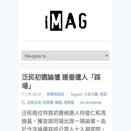
泛民初選論壇 連番遭人「踩
場」
7 1 月, 2012
-
新聞與資訊
-
Tagged:
人民力量
,
何俊
仁
,
泛民公司
,
社民連
,
論壇
,
馮檢基
-
no comments
泛民兩位特首初選候選人何俊仁和馮
檢基，獲安排同場出席一場論壇。由
於今次論壇容許公眾人士入場提問，