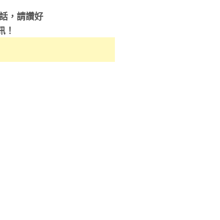
的話，請讚好
訊！