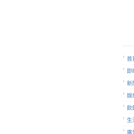
首
即
新
娛
飲
生
廣