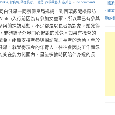
Winkie
,
保良局
,
獨居長者
,
白健恩
,
西環觀龍樓
,
黎美言
-
no comments
- 關於
- 關
美言，連同白健恩一同獲保良局邀請，到西環觀龍樓探訪
inkie入行前因為有參加女童軍，所以早已有參與
動的
參與的探訪活動，不少都是以長者為對象。她覺得
形象，能夠給予外界開心健談的感覺。如果有機會的
歌迷聚會，組織支持者參與探訪獨居長者的活動。至於
健恩，就覺得現今的年青人，往往會因為工作而忽
能夠在能力範圍內，盡量多抽時間陪伴身邊的長